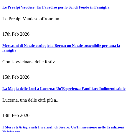
Le Prealpi Vaudese: Un Paradiso per lo Sci di Fondo in Famiglia
Le Prealpi Vaudese offrono un...
17th Feb 2026
Mercatini di Natale ecologici a Berna: un Natale sostenibile per tutta la
famiglia
Con l'avvicinarsi delle festiv...
15th Feb 2026
La Magia delle Luci a Lucerna: Un'Esperienza Familiare Indimenticabile
Lucerna, una delle città più a...
13th Feb 2026
I Mercati Artigianali Invernali di Sierre: Un'Immersione nelle Tradizioni
Valaisanne