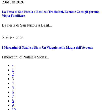
23rd Jan 2026
La Festa di San Nicola a Basilea: Tradizioni, Eventi e Consigli per una
Visita Familiare
La Festa di San Nicola a Basil...
21st Jan 2026
I Mercatini di Natale a Sion: Un Viaggio nella Magia dell'Avvento
I mercatini di Natale a Sion r...
«
1
2
3
4
5
6
7
8
9
10