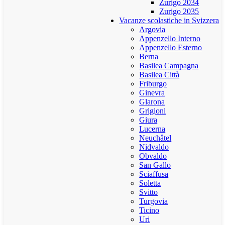
Zurigo 2034
Zurigo 2035
Vacanze scolastiche in Svizzera
Argovia
Appenzello Interno
Appenzello Esterno
Berna
Basilea Campagna
Basilea Città
Friburgo
Ginevra
Glarona
Grigioni
Giura
Lucerna
Neuchâtel
Nidvaldo
Obvaldo
San Gallo
Sciaffusa
Soletta
Svitto
Turgovia
Ticino
Uri