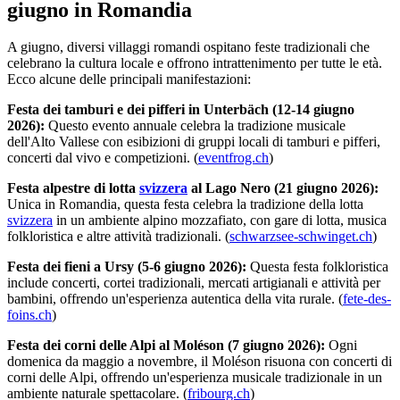
giugno in Romandia
A giugno, diversi villaggi romandi ospitano feste tradizionali che
celebrano la cultura locale e offrono intrattenimento per tutte le età.
Ecco alcune delle principali manifestazioni:
Festa dei tamburi e dei pifferi in Unterbäch (12-14 giugno
2026):
Questo evento annuale celebra la tradizione musicale
dell'Alto Vallese con esibizioni di gruppi locali di tamburi e pifferi,
concerti dal vivo e competizioni. (
eventfrog.ch
)
Festa alpestre di lotta
svizzera
al Lago Nero (21 giugno 2026):
Unica in Romandia, questa festa celebra la tradizione della lotta
svizzera
in un ambiente alpino mozzafiato, con gare di lotta, musica
folkloristica e altre attività tradizionali. (
schwarzsee-schwinget.ch
)
Festa dei fieni a Ursy (5-6 giugno 2026):
Questa festa folkloristica
include concerti, cortei tradizionali, mercati artigianali e attività per
bambini, offrendo un'esperienza autentica della vita rurale. (
fete-des-
foins.ch
)
Festa dei corni delle Alpi al Moléson (7 giugno 2026):
Ogni
domenica da maggio a novembre, il Moléson risuona con concerti di
corni delle Alpi, offrendo un'esperienza musicale tradizionale in un
ambiente naturale spettacolare. (
fribourg.ch
)