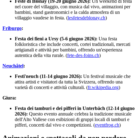
Feste di Blonay (19-20 giugno 2026):
Un weekend di festa
nel cuore del villaggio, con musica dal vivo, animazioni per
bambini, stand gastronomici e la calda atmosfera di un
villaggio vaudese in festa. (
lesfetesdeblonay.ch
)
Friburgo
:
Festa dei fieni a Ursy (5-6 giugno 2026):
Una festa
folkloristica che include concerti, cortei tradizionali, mercati
artigianali e attività per bambini, offrendo un'esperienza
autentica della vita rurale. (
fete-des-foins.ch
)
Neuchâtel
:
Festi'neuch (11-14 giugno 2026):
Un festival musicale che
attira artisti e visitatori da tutta la Svizzera, offrendo una
varietà di concerti e attività culturali. (
fr.wikipedia.org
)
Giura:
Festa dei tamburi e dei pifferi in Unterbäch (12-14 giugno
2026):
Questo evento annuale celebra la tradizione musicale
dell'Alto Vallese con esibizioni di gruppi locali di tamburi e
pifferi, concerti dal vivo e competizioni. (
eventfrog.ch
)
Animazioni e spettacoli da non perdere