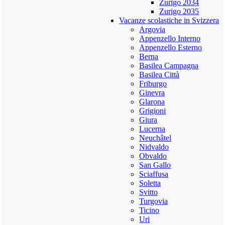
Zurigo 2034
Zurigo 2035
Vacanze scolastiche in Svizzera
Argovia
Appenzello Interno
Appenzello Esterno
Berna
Basilea Campagna
Basilea Città
Friburgo
Ginevra
Glarona
Grigioni
Giura
Lucerna
Neuchâtel
Nidvaldo
Obvaldo
San Gallo
Sciaffusa
Soletta
Svitto
Turgovia
Ticino
Uri