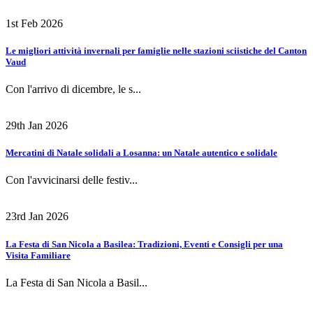
1st Feb 2026
Le migliori attività invernali per famiglie nelle stazioni sciistiche del Canton
Vaud
Con l'arrivo di dicembre, le s...
29th Jan 2026
Mercatini di Natale solidali a Losanna: un Natale autentico e solidale
Con l'avvicinarsi delle festiv...
23rd Jan 2026
La Festa di San Nicola a Basilea: Tradizioni, Eventi e Consigli per una
Visita Familiare
La Festa di San Nicola a Basil...