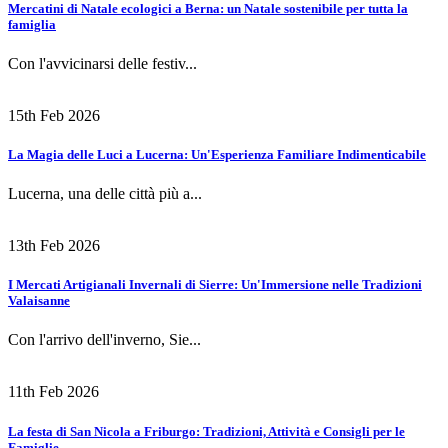
Mercatini di Natale ecologici a Berna: un Natale sostenibile per tutta la
famiglia
Con l'avvicinarsi delle festiv...
15th Feb 2026
La Magia delle Luci a Lucerna: Un'Esperienza Familiare Indimenticabile
Lucerna, una delle città più a...
13th Feb 2026
I Mercati Artigianali Invernali di Sierre: Un'Immersione nelle Tradizioni
Valaisanne
Con l'arrivo dell'inverno, Sie...
11th Feb 2026
La festa di San Nicola a Friburgo: Tradizioni, Attività e Consigli per le
Famiglie