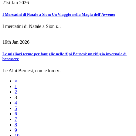
21st Jan 2026
I Mercatini di Natale a Sion: Un Viaggio nella Magia dell'Avvento
I mercatini di Natale a Sion r...
19th Jan 2026
Le migliori terme per famiglie nelle Alpi Bernesi: un rifugio invernale di
benessere
Le Alpi Bernesi, con le loro v...
«
1
2
3
4
5
6
7
8
9
10