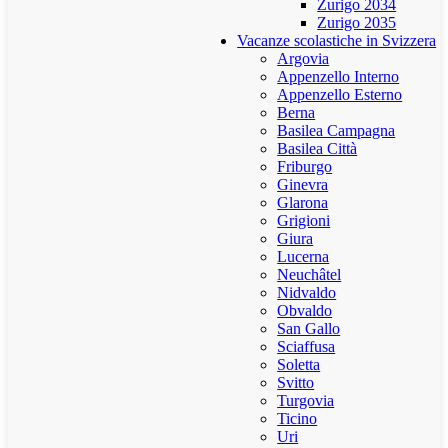
Zurigo 2034
Zurigo 2035
Vacanze scolastiche in Svizzera
Argovia
Appenzello Interno
Appenzello Esterno
Berna
Basilea Campagna
Basilea Città
Friburgo
Ginevra
Glarona
Grigioni
Giura
Lucerna
Neuchâtel
Nidvaldo
Obvaldo
San Gallo
Sciaffusa
Soletta
Svitto
Turgovia
Ticino
Uri