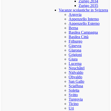
Zurigo 2034
Zurigo 2035
Vacanze scolastiche in Svizzera
Argovia
Appenzello Interno
Appenzello Esterno
Berna
Basilea Campagna
Basilea Città
Friburgo
Ginevra
Glarona
Grigioni
Giura
Lucerna
Neuchâtel
Nidvaldo
Obvaldo
San Gallo
Sciaffusa
Soletta
Svitto
Turgovia
Ticino
Uri