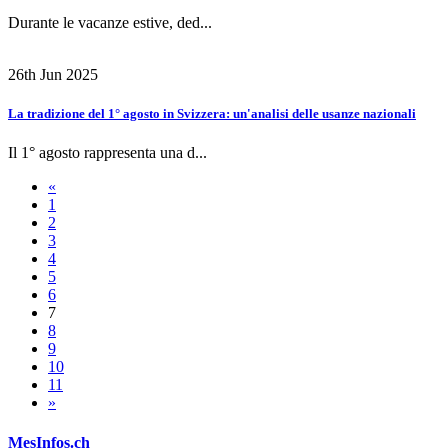
Durante le vacanze estive, ded...
26th Jun 2025
La tradizione del 1° agosto in Svizzera: un'analisi delle usanze nazionali
Il 1° agosto rappresenta una d...
«
1
2
3
4
5
6
7
8
9
10
11
»
MesInfos.ch