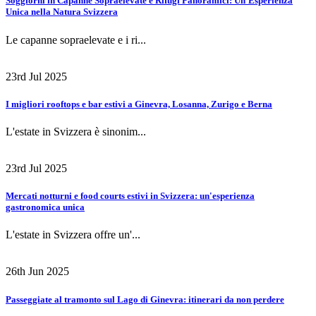
Soggiorni in Capanne Sopraelevate e Rifugi Panoramici: Un'Esperienza
Unica nella Natura Svizzera
Le capanne sopraelevate e i ri...
23rd Jul 2025
I migliori rooftops e bar estivi a Ginevra, Losanna, Zurigo e Berna
L'estate in Svizzera è sinonim...
23rd Jul 2025
Mercati notturni e food courts estivi in Svizzera: un'esperienza
gastronomica unica
L'estate in Svizzera offre un'...
26th Jun 2025
Passeggiate al tramonto sul Lago di Ginevra: itinerari da non perdere