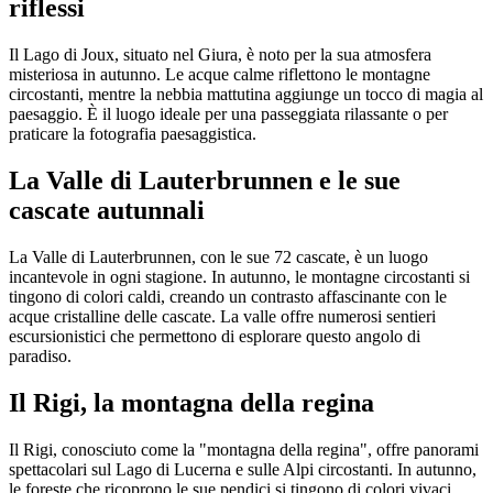
riflessi
Il Lago di Joux, situato nel Giura, è noto per la sua atmosfera
misteriosa in autunno. Le acque calme riflettono le montagne
circostanti, mentre la nebbia mattutina aggiunge un tocco di magia al
paesaggio. È il luogo ideale per una passeggiata rilassante o per
praticare la fotografia paesaggistica.
La Valle di Lauterbrunnen e le sue
cascate autunnali
La Valle di Lauterbrunnen, con le sue 72 cascate, è un luogo
incantevole in ogni stagione. In autunno, le montagne circostanti si
tingono di colori caldi, creando un contrasto affascinante con le
acque cristalline delle cascate. La valle offre numerosi sentieri
escursionistici che permettono di esplorare questo angolo di
paradiso.
Il Rigi, la montagna della regina
Il Rigi, conosciuto come la "montagna della regina", offre panorami
spettacolari sul Lago di Lucerna e sulle Alpi circostanti. In autunno,
le foreste che ricoprono le sue pendici si tingono di colori vivaci,