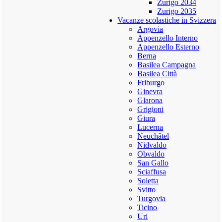
Zurigo 2034
Zurigo 2035
Vacanze scolastiche in Svizzera
Argovia
Appenzello Interno
Appenzello Esterno
Berna
Basilea Campagna
Basilea Città
Friburgo
Ginevra
Glarona
Grigioni
Giura
Lucerna
Neuchâtel
Nidvaldo
Obvaldo
San Gallo
Sciaffusa
Soletta
Svitto
Turgovia
Ticino
Uri