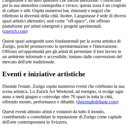
Langstrasse è un altro quartiere che merita attenzione. Conosciuta
per la sua atmosfera cosmopolita e vivace, questa zona è un crogiolo
di culture e stili. Ospita numerosi bar, ristoranti e negozi che
riflettono la diversità della città. Inoltre, Langstrasse è sede di diversi
spazi artistici alternativi, noti come "off-space", che offrono
piattaforme per artisti emergenti e progetti sperimentali.
(
zuerich.com
)
Questi spazi autogestiti sono fondamentali per la scena artistica di
Zurigo, poiché promuovono la sperimentazione e l'innovazione.
Offrono un'opportunità per gli artisti di presentare il loro lavoro in
un ambiente informale e accessibile, lontano dalle convenzioni del
mercato dell'arte tradizionale.
Eventi e iniziative artistiche
Durante l'estate, Zurigo ospita numerosi eventi che celebrano la sua
scena artistica. Lo Zurich Art Weekend, ad esempio, si svolge ogni
anno a metà giugno e coinvolge oltre 70 spazi in tutta la città,
offrendo mostre, performance e dibattiti. (
ilgiornaledellarte.com
)
Questi eventi attirano artisti e visitatori da tutto il mondo,
contribuendo a consolidare la reputazione di Zurigo come capitale
dell'arte contemporanea in Svizzera.