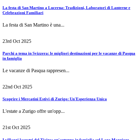
La festa di San Martino a Lucerna: Tradizioni, Laboratori di Lanterne e
Celebrazioni Familiari
La festa di San Martino è una...
23rd Oct 2025
Parchi a tema in Svizzera: le migliori destinazioni per le vacanze di Pasqua
in famiglia
Le vacanze di Pasqua rappresen...
22nd Oct 2025
Scoprire i Mercatini Estivi di Zurigo: Un'Esperienza Unica
L'estate a Zurigo offre un'opp...
21st Oct 2025
I villaggi lacustri del Ticino: un'autunno in famiglia sul Lago Maggiore