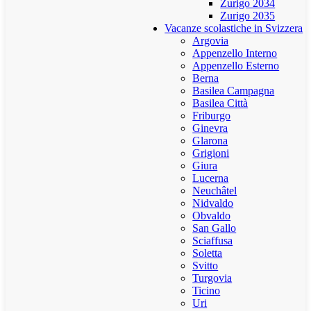
Zurigo 2034
Zurigo 2035
Vacanze scolastiche in Svizzera
Argovia
Appenzello Interno
Appenzello Esterno
Berna
Basilea Campagna
Basilea Città
Friburgo
Ginevra
Glarona
Grigioni
Giura
Lucerna
Neuchâtel
Nidvaldo
Obvaldo
San Gallo
Sciaffusa
Soletta
Svitto
Turgovia
Ticino
Uri