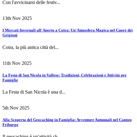
Con l'avvicinarsi delle festiv...
13th Nov 2025
I Mercati Invernali all'Aperto a Coira: Un'Atmosfera Magica nel Cuore dei
Grigioni
Coira, la più antica città del...
11th Nov 2025
La Festa di San Nicola in Vallese: Tradizioni, Celebrazioni e Attività per
Famiglie
La Festa di San Nicola è una d...
5th Nov 2025
Alla Scoperta del Geocaching in Famiglia: Avventure Autunnali nel Canton
Friburgo
Il geocaching è un'attività ch...