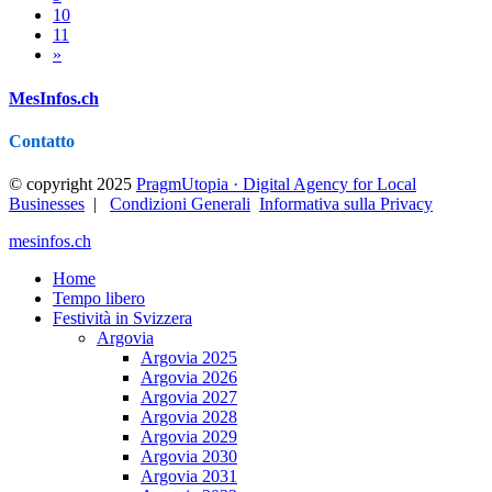
10
11
»
MesInfos.ch
Contatto
© copyright 2025
PragmUtopia · Digital Agency for Local
Businesses
|
Condizioni Generali
Informativa sulla Privacy
mesinfos.ch
Home
Tempo libero
Festività in Svizzera
Argovia
Argovia 2025
Argovia 2026
Argovia 2027
Argovia 2028
Argovia 2029
Argovia 2030
Argovia 2031