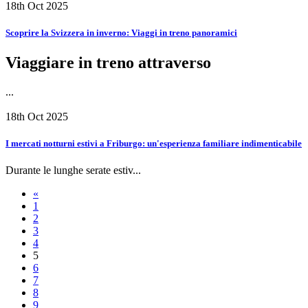
18th Oct 2025
Scoprire la Svizzera in inverno: Viaggi in treno panoramici
Viaggiare in treno attraverso
...
18th Oct 2025
I mercati notturni estivi a Friburgo: un'esperienza familiare indimenticabile
Durante le lunghe serate estiv...
«
1
2
3
4
5
6
7
8
9