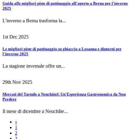
Guida alle migliori piste di pattinaggio all'aperto a Berna per l'inverno
2025
L'inverno a Berna trasforma la...
1st Dec 2025
Le migliori piste di pattinaggio su ghiaccio a Losanna e dintorni per
l'inverno 2025
La stagione invernale offre un...
29th Nov 2025
Mercati del Tartufo a Neuchâtel: Un'Esperienza Gastronomica da Non
Perdere
Il mese di dicembre a Neuchâte...
«
1
2
3