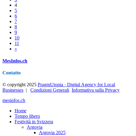
4
5
6
7
8
9
10
11
»
MesInfos.ch
Contatto
© copyright 2025
PragmUtopia · Digital Agency for Local
Businesses
|
Condizioni Generali
Informativa sulla Privacy
mesinfos.ch
Home
Tempo libero
Festività in Svizzera
Argovia
Argovia 2025