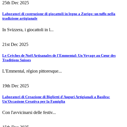
25th Dec 2025
Laboratori di costruzione di giocattoli in legno a Zurigo: un tuffo nella
tradizione artigianale
In Svizzera, i giocattoli in l...
21st Dec 2025
Le Crèches de Noël Artisanales de l'Emmental: Un Voyage au Cœur des
Traditions Suisses
L'Emmental, région pittoresque...
19th Dec 2025
Laboratori di Creazione di Biglietti d'Auguri Artigianali a Basilea:
Un'Occasione Creativa per la Famiglia
Con l'avvicinarsi delle festiv...