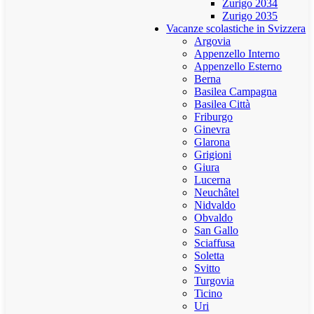
Zurigo 2034
Zurigo 2035
Vacanze scolastiche in Svizzera
Argovia
Appenzello Interno
Appenzello Esterno
Berna
Basilea Campagna
Basilea Città
Friburgo
Ginevra
Glarona
Grigioni
Giura
Lucerna
Neuchâtel
Nidvaldo
Obvaldo
San Gallo
Sciaffusa
Soletta
Svitto
Turgovia
Ticino
Uri