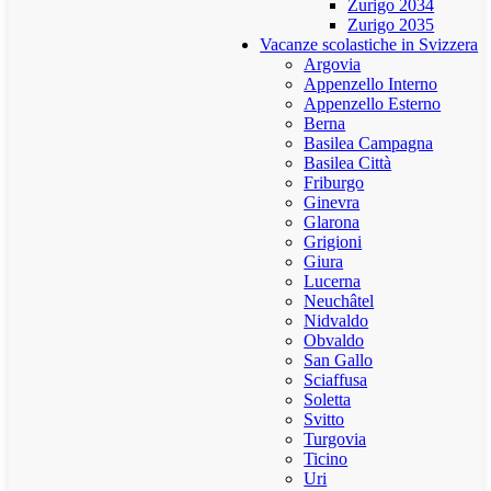
Zurigo 2034
Zurigo 2035
Vacanze scolastiche in Svizzera
Argovia
Appenzello Interno
Appenzello Esterno
Berna
Basilea Campagna
Basilea Città
Friburgo
Ginevra
Glarona
Grigioni
Giura
Lucerna
Neuchâtel
Nidvaldo
Obvaldo
San Gallo
Sciaffusa
Soletta
Svitto
Turgovia
Ticino
Uri