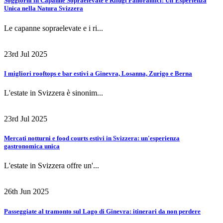
Soggiorni in Capanne Sopraelevate e Rifugi Panoramici: Un'Esperienza
Unica nella Natura Svizzera
Le capanne sopraelevate e i ri...
23rd Jul 2025
I migliori rooftops e bar estivi a Ginevra, Losanna, Zurigo e Berna
L'estate in Svizzera è sinonim...
23rd Jul 2025
Mercati notturni e food courts estivi in Svizzera: un'esperienza
gastronomica unica
L'estate in Svizzera offre un'...
26th Jun 2025
Passeggiate al tramonto sul Lago di Ginevra: itinerari da non perdere