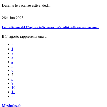
Durante le vacanze estive, ded...
26th Jun 2025
La tradizione del 1° agosto in Svizzera: un'analisi delle usanze nazionali
Il 1° agosto rappresenta una d...
«
1
2
3
4
5
6
7
8
9
10
11
»
MesInfos.ch