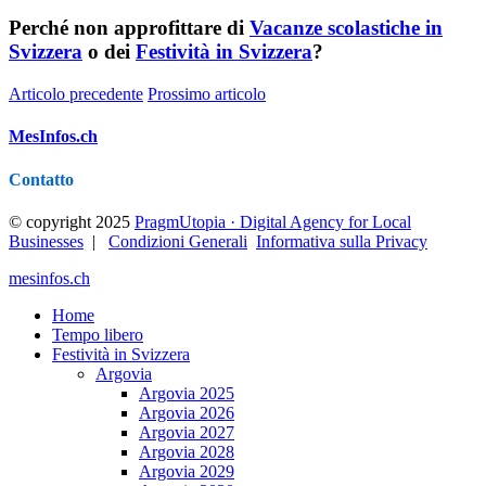
Perché non approfittare di
Vacanze scolastiche in
Svizzera
o dei
Festività in Svizzera
?
Articolo precedente
Prossimo articolo
MesInfos.ch
Contatto
© copyright 2025
PragmUtopia · Digital Agency for Local
Businesses
|
Condizioni Generali
Informativa sulla Privacy
mesinfos.ch
Home
Tempo libero
Festività in Svizzera
Argovia
Argovia 2025
Argovia 2026
Argovia 2027
Argovia 2028
Argovia 2029