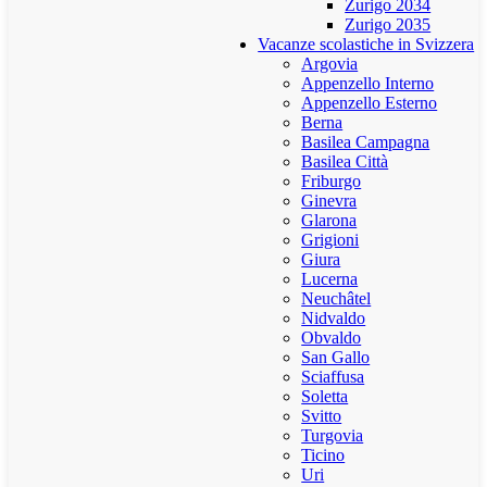
Zurigo 2034
Zurigo 2035
Vacanze scolastiche in Svizzera
Argovia
Appenzello Interno
Appenzello Esterno
Berna
Basilea Campagna
Basilea Città
Friburgo
Ginevra
Glarona
Grigioni
Giura
Lucerna
Neuchâtel
Nidvaldo
Obvaldo
San Gallo
Sciaffusa
Soletta
Svitto
Turgovia
Ticino
Uri