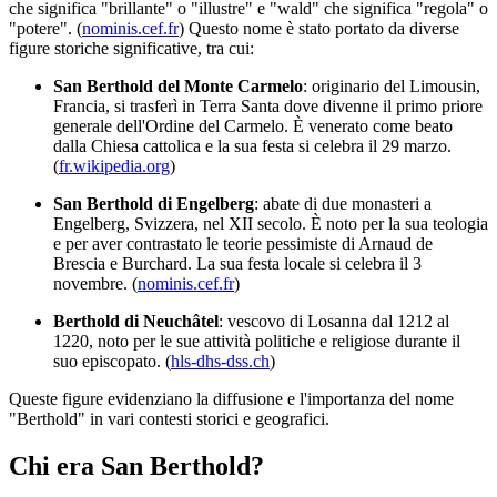
che significa "brillante" o "illustre" e "wald" che significa "regola" o
"potere". (
nominis.cef.fr
) Questo nome è stato portato da diverse
figure storiche significative, tra cui:
San Berthold del Monte Carmelo
: originario del Limousin,
Francia, si trasferì in Terra Santa dove divenne il primo priore
generale dell'Ordine del Carmelo. È venerato come beato
dalla Chiesa cattolica e la sua festa si celebra il 29 marzo.
(
fr.wikipedia.org
)
San Berthold di Engelberg
: abate di due monasteri a
Engelberg, Svizzera, nel XII secolo. È noto per la sua teologia
e per aver contrastato le teorie pessimiste di Arnaud de
Brescia e Burchard. La sua festa locale si celebra il 3
novembre. (
nominis.cef.fr
)
Berthold di Neuchâtel
: vescovo di Losanna dal 1212 al
1220, noto per le sue attività politiche e religiose durante il
suo episcopato. (
hls-dhs-dss.ch
)
Queste figure evidenziano la diffusione e l'importanza del nome
"Berthold" in vari contesti storici e geografici.
Chi era San Berthold?