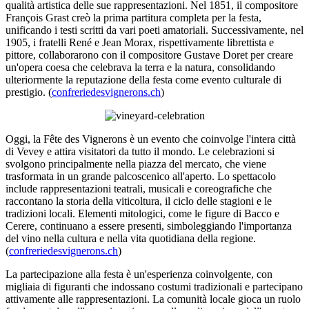
qualità artistica delle sue rappresentazioni. Nel 1851, il compositore
François Grast creò la prima partitura completa per la festa,
unificando i testi scritti da vari poeti amatoriali. Successivamente, nel
1905, i fratelli René e Jean Morax, rispettivamente librettista e
pittore, collaborarono con il compositore Gustave Doret per creare
un'opera coesa che celebrava la terra e la natura, consolidando
ulteriormente la reputazione della festa come evento culturale di
prestigio. (
confreriedesvignerons.ch
)
Oggi, la Fête des Vignerons è un evento che coinvolge l'intera città
di Vevey e attira visitatori da tutto il mondo. Le celebrazioni si
svolgono principalmente nella piazza del mercato, che viene
trasformata in un grande palcoscenico all'aperto. Lo spettacolo
include rappresentazioni teatrali, musicali e coreografiche che
raccontano la storia della viticoltura, il ciclo delle stagioni e le
tradizioni locali. Elementi mitologici, come le figure di Bacco e
Cerere, continuano a essere presenti, simboleggiando l'importanza
del vino nella cultura e nella vita quotidiana della regione.
(
confreriedesvignerons.ch
)
La partecipazione alla festa è un'esperienza coinvolgente, con
migliaia di figuranti che indossano costumi tradizionali e partecipano
attivamente alle rappresentazioni. La comunità locale gioca un ruolo