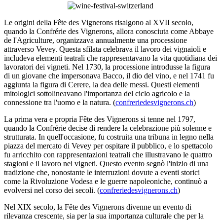
Le origini della Fête des Vignerons risalgono al XVII secolo,
quando la Confrérie des Vignerons, allora conosciuta come Abbaye
de l'Agriculture, organizzava annualmente una processione
attraverso Vevey. Questa sfilata celebrava il lavoro dei vignaioli e
includeva elementi teatrali che rappresentavano la vita quotidiana dei
lavoratori dei vigneti. Nel 1730, la processione introdusse la figura
di un giovane che impersonava Bacco, il dio del vino, e nel 1741 fu
aggiunta la figura di Cerere, la dea delle messi. Questi elementi
mitologici sottolineavano l'importanza del ciclo agricolo e la
connessione tra l'uomo e la natura. (
confreriedesvignerons.ch
)
La prima vera e propria Fête des Vignerons si tenne nel 1797,
quando la Confrérie decise di rendere la celebrazione più solenne e
strutturata. In quell'occasione, fu costruita una tribuna in legno nella
piazza del mercato di Vevey per ospitare il pubblico, e lo spettacolo
fu arricchito con rappresentazioni teatrali che illustravano le quattro
stagioni e il lavoro nei vigneti. Questo evento segnò l'inizio di una
tradizione che, nonostante le interruzioni dovute a eventi storici
come la Rivoluzione Vodesa e le guerre napoleoniche, continuò a
evolversi nel corso dei secoli. (
confreriedesvignerons.ch
)
Nel XIX secolo, la Fête des Vignerons divenne un evento di
rilevanza crescente, sia per la sua importanza culturale che per la