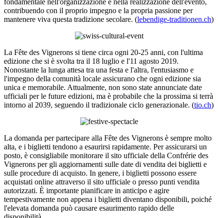
fondamentale nell'organizzazione e nella realizzazione dell'evento,
contribuendo con il proprio impegno e la propria passione per
mantenere viva questa tradizione secolare. (
lebendige-traditionen.ch
)
La Fête des Vignerons si tiene circa ogni 20-25 anni, con l'ultima
edizione che si è svolta tra il 18 luglio e l'11 agosto 2019.
Nonostante la lunga attesa tra una festa e l'altra, l'entusiasmo e
l'impegno della comunità locale assicurano che ogni edizione sia
unica e memorabile. Attualmente, non sono state annunciate date
ufficiali per le future edizioni, ma è probabile che la prossima si terrà
intorno al 2039, seguendo il tradizionale ciclo generazionale. (
tio.ch
)
La domanda per partecipare alla Fête des Vignerons è sempre molto
alta, e i biglietti tendono a esaurirsi rapidamente. Per assicurarsi un
posto, è consigliabile monitorare il sito ufficiale della Confrérie des
Vignerons per gli aggiornamenti sulle date di vendita dei biglietti e
sulle procedure di acquisto. In genere, i biglietti possono essere
acquistati online attraverso il sito ufficiale o presso punti vendita
autorizzati. È importante pianificare in anticipo e agire
tempestivamente non appena i biglietti diventano disponibili, poiché
l'elevata domanda può causare esaurimento rapido delle
disponibilità.