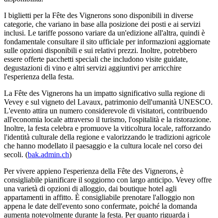
I biglietti per la Fête des Vignerons sono disponibili in diverse
categorie, che variano in base alla posizione dei posti e ai servizi
inclusi. Le tariffe possono variare da un'edizione all'altra, quindi è
fondamentale consultare il sito ufficiale per informazioni aggiornate
sulle opzioni disponibili e sui relativi prezzi. Inoltre, potrebbero
essere offerte pacchetti speciali che includono visite guidate,
degustazioni di vino e altri servizi aggiuntivi per arricchire
l'esperienza della festa.
La Fête des Vignerons ha un impatto significativo sulla regione di
Vevey e sul vigneto del Lavaux, patrimonio dell'umanità UNESCO.
L'evento attira un numero considerevole di visitatori, contribuendo
all'economia locale attraverso il turismo, l'ospitalità e la ristorazione.
Inoltre, la festa celebra e promuove la viticoltura locale, rafforzando
l'identità culturale della regione e valorizzando le tradizioni agricole
che hanno modellato il paesaggio e la cultura locale nel corso dei
secoli. (
bak.admin.ch
)
Per vivere appieno l'esperienza della Fête des Vignerons, è
consigliabile pianificare il soggiorno con largo anticipo. Vevey offre
una varietà di opzioni di alloggio, dai boutique hotel agli
appartamenti in affitto. È consigliabile prenotare l'alloggio non
appena le date dell'evento sono confermate, poiché la domanda
aumenta notevolmente durante la festa. Per quanto riguarda i