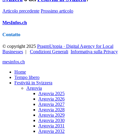
Articolo precedente
Prossimo articolo
MesInfos.ch
Contatto
© copyright 2025
PragmUtopia · Digital Agency for Local
Businesses
|
Condizioni Generali
Informativa sulla Privacy
mesinfos.ch
Home
Tempo libero
Festività in Svizzera
Argovia
Argovia 2025
Argovia 2026
Argovia 2027
Argovia 2028
Argovia 2029
Argovia 2030
Argovia 2031
Argovia 2032