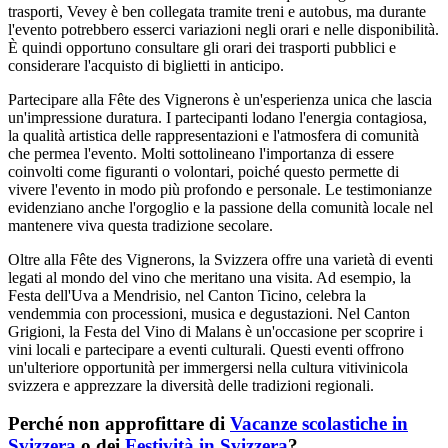
trasporti, Vevey è ben collegata tramite treni e autobus, ma durante
l'evento potrebbero esserci variazioni negli orari e nelle disponibilità.
È quindi opportuno consultare gli orari dei trasporti pubblici e
considerare l'acquisto di biglietti in anticipo.
Partecipare alla Fête des Vignerons è un'esperienza unica che lascia
un'impressione duratura. I partecipanti lodano l'energia contagiosa,
la qualità artistica delle rappresentazioni e l'atmosfera di comunità
che permea l'evento. Molti sottolineano l'importanza di essere
coinvolti come figuranti o volontari, poiché questo permette di
vivere l'evento in modo più profondo e personale. Le testimonianze
evidenziano anche l'orgoglio e la passione della comunità locale nel
mantenere viva questa tradizione secolare.
Oltre alla Fête des Vignerons, la Svizzera offre una varietà di eventi
legati al mondo del vino che meritano una visita. Ad esempio, la
Festa dell'Uva a Mendrisio, nel Canton Ticino, celebra la
vendemmia con processioni, musica e degustazioni. Nel Canton
Grigioni, la Festa del Vino di Malans è un'occasione per scoprire i
vini locali e partecipare a eventi culturali. Questi eventi offrono
un'ulteriore opportunità per immergersi nella cultura vitivinicola
svizzera e apprezzare la diversità delle tradizioni regionali.
Perché non approfittare di
Vacanze scolastiche in
Svizzera
o dei
Festività in Svizzera
?