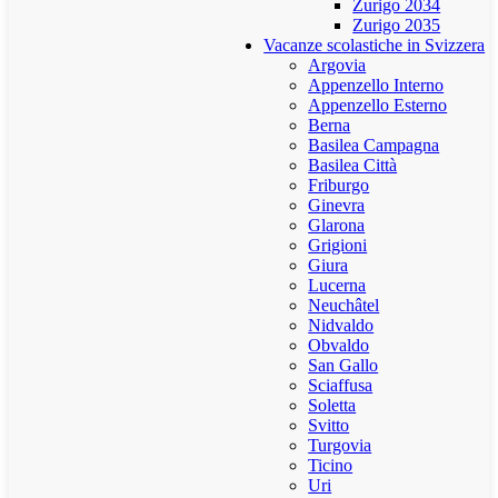
Zurigo 2034
Zurigo 2035
Vacanze scolastiche in Svizzera
Argovia
Appenzello Interno
Appenzello Esterno
Berna
Basilea Campagna
Basilea Città
Friburgo
Ginevra
Glarona
Grigioni
Giura
Lucerna
Neuchâtel
Nidvaldo
Obvaldo
San Gallo
Sciaffusa
Soletta
Svitto
Turgovia
Ticino
Uri