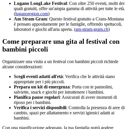
Lugano LongLake Festival
: Con oltre 250 eventi, molti dei
quali gratuiti, offre un'ampia gamma di attività per tutte le età.
(
luganoregion.com
)
Am Stram Gram
: Questo festival gratuito a Crans-Montana
è pensato appositamente per le famiglie, offrendo spettacoli,
laboratori e giochi all'aria aperta. (
am-stram-gram.ch
)
Come preparare una gita al festival con
bambini piccoli
Organizzare una visita a un festival con bambini piccoli richiede
alcune considerazioni:
Scegli eventi adatti all'età
: Verifica che le attività siano
appropriate per i più piccoli.
Prepara un kit di emergenza
: Porta con te pannolini,
salviette, snack e giochi per intrattenere i bambini.
Pianifica pause regolari
: Assicurati di avere momenti di
riposo per i bambini.
Verifica i servizi disponibili
: Controlla la presenza di aree di
cambio, spazi per allattamento e servizi igienici adatti ai
bambini.
Con una pianificazione adeguata, la tua famiglia potrà godere