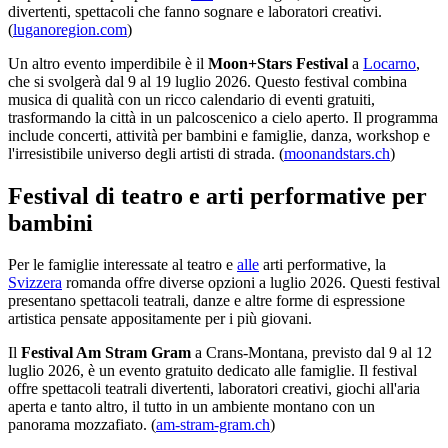
divertenti, spettacoli che fanno sognare e laboratori creativi.
(
luganoregion.com
)
Un altro evento imperdibile è il
Moon+Stars Festival
a
Locarno
,
che si svolgerà dal 9 al 19 luglio 2026. Questo festival combina
musica di qualità con un ricco calendario di eventi gratuiti,
trasformando la città in un palcoscenico a cielo aperto. Il programma
include concerti, attività per bambini e famiglie, danza, workshop e
l'irresistibile universo degli artisti di strada. (
moonandstars.ch
)
Festival di teatro e arti performative per
bambini
Per le famiglie interessate al teatro e
alle
arti performative, la
Svizzera
romanda offre diverse opzioni a luglio 2026. Questi festival
presentano spettacoli teatrali, danze e altre forme di espressione
artistica pensate appositamente per i più giovani.
Il
Festival Am Stram Gram
a Crans-Montana, previsto dal 9 al 12
luglio 2026, è un evento gratuito dedicato alle famiglie. Il festival
offre spettacoli teatrali divertenti, laboratori creativi, giochi all'aria
aperta e tanto altro, il tutto in un ambiente montano con un
panorama mozzafiato. (
am-stram-gram.ch
)