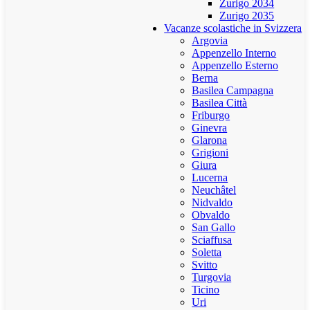
Zurigo 2034
Zurigo 2035
Vacanze scolastiche in Svizzera
Argovia
Appenzello Interno
Appenzello Esterno
Berna
Basilea Campagna
Basilea Città
Friburgo
Ginevra
Glarona
Grigioni
Giura
Lucerna
Neuchâtel
Nidvaldo
Obvaldo
San Gallo
Sciaffusa
Soletta
Svitto
Turgovia
Ticino
Uri