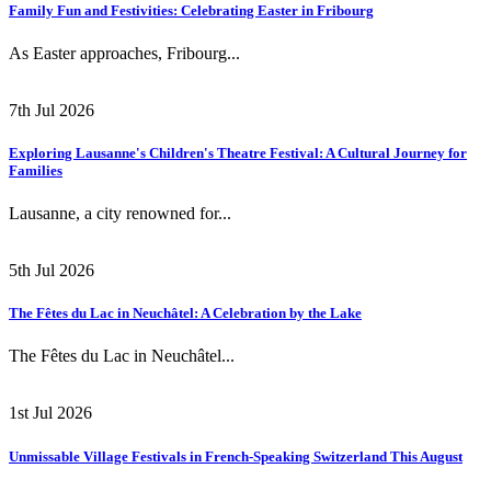
Family Fun and Festivities: Celebrating Easter in Fribourg
As Easter approaches, Fribourg...
7th Jul 2026
Exploring Lausanne's Children's Theatre Festival: A Cultural Journey for
Families
Lausanne, a city renowned for...
5th Jul 2026
The Fêtes du Lac in Neuchâtel: A Celebration by the Lake
The Fêtes du Lac in Neuchâtel...
1st Jul 2026
Unmissable Village Festivals in French-Speaking Switzerland This August