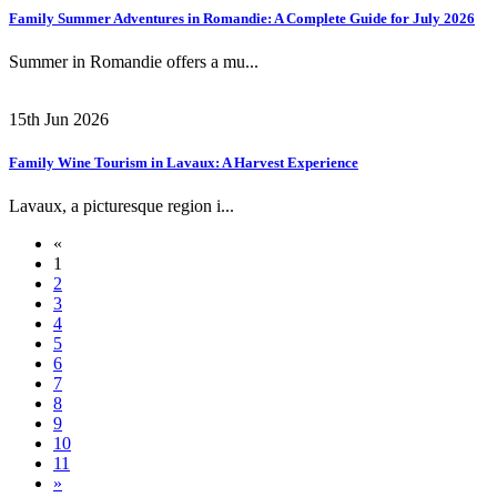
Family Summer Adventures in Romandie: A Complete Guide for July 2026
Summer in Romandie offers a mu...
15th Jun 2026
Family Wine Tourism in Lavaux: A Harvest Experience
Lavaux, a picturesque region i...
«
1
2
3
4
5
6
7
8
9
10
11
»