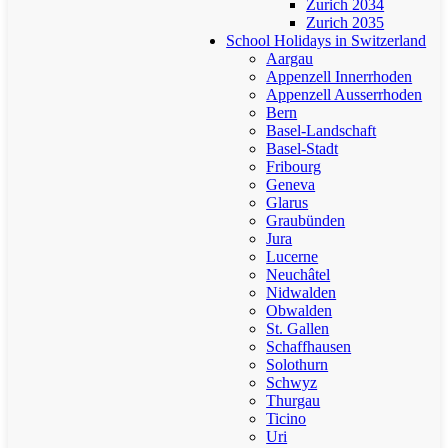
Zurich 2034
Zurich 2035
School Holidays in Switzerland
Aargau
Appenzell Innerrhoden
Appenzell Ausserrhoden
Bern
Basel-Landschaft
Basel-Stadt
Fribourg
Geneva
Glarus
Graubünden
Jura
Lucerne
Neuchâtel
Nidwalden
Obwalden
St. Gallen
Schaffhausen
Solothurn
Schwyz
Thurgau
Ticino
Uri