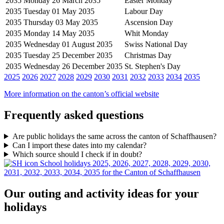
2035
Monday 26 March 2035
Easter Monday
2035
Tuesday 01 May 2035
Labour Day
2035
Thursday 03 May 2035
Ascension Day
2035
Monday 14 May 2035
Whit Monday
2035
Wednesday 01 August 2035
Swiss National Day
2035
Tuesday 25 December 2035
Christmas Day
2035
Wednesday 26 December 2035
St. Stephen's Day
2025
2026
2027
2028
2029
2030
2031
2032
2033
2034
2035
More information on the canton’s official website
Frequently asked questions
Are public holidays the same across the canton of Schaffhausen?
Can I import these dates into my calendar?
Which source should I check if in doubt?
School holidays 2025, 2026, 2027, 2028, 2029, 2030,
2031, 2032, 2033, 2034, 2035 for the Canton of Schaffhausen
Our outing and activity ideas for your
holidays