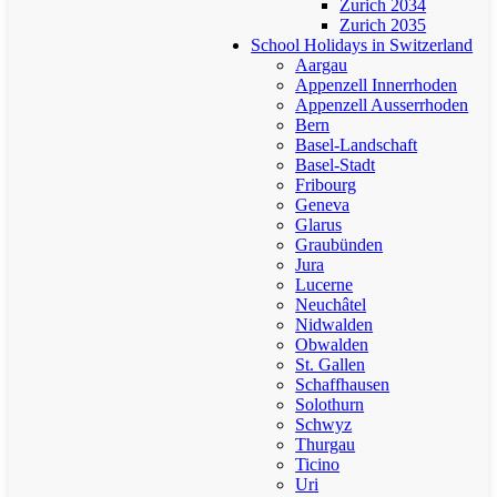
Zurich 2034
Zurich 2035
School Holidays in Switzerland
Aargau
Appenzell Innerrhoden
Appenzell Ausserrhoden
Bern
Basel-Landschaft
Basel-Stadt
Fribourg
Geneva
Glarus
Graubünden
Jura
Lucerne
Neuchâtel
Nidwalden
Obwalden
St. Gallen
Schaffhausen
Solothurn
Schwyz
Thurgau
Ticino
Uri