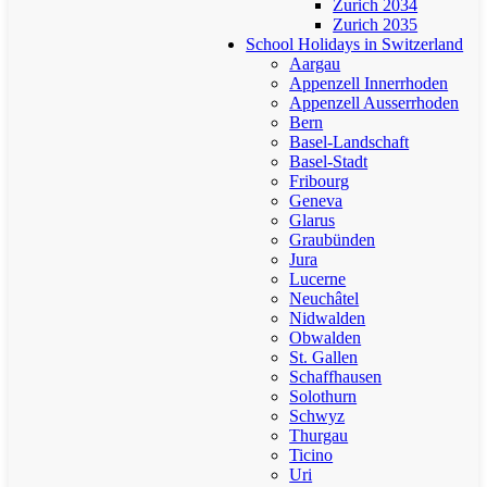
Zurich 2034
Zurich 2035
School Holidays in Switzerland
Aargau
Appenzell Innerrhoden
Appenzell Ausserrhoden
Bern
Basel-Landschaft
Basel-Stadt
Fribourg
Geneva
Glarus
Graubünden
Jura
Lucerne
Neuchâtel
Nidwalden
Obwalden
St. Gallen
Schaffhausen
Solothurn
Schwyz
Thurgau
Ticino
Uri