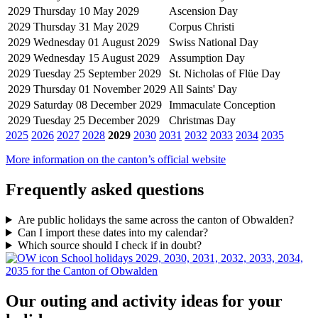
2029
Thursday 10 May 2029
Ascension Day
2029
Thursday 31 May 2029
Corpus Christi
2029
Wednesday 01 August 2029
Swiss National Day
2029
Wednesday 15 August 2029
Assumption Day
2029
Tuesday 25 September 2029
St. Nicholas of Flüe Day
2029
Thursday 01 November 2029
All Saints' Day
2029
Saturday 08 December 2029
Immaculate Conception
2029
Tuesday 25 December 2029
Christmas Day
2025
2026
2027
2028
2029
2030
2031
2032
2033
2034
2035
More information on the canton’s official website
Frequently asked questions
Are public holidays the same across the canton of Obwalden?
Can I import these dates into my calendar?
Which source should I check if in doubt?
School holidays 2029, 2030, 2031, 2032, 2033, 2034,
2035 for the Canton of Obwalden
Our outing and activity ideas for your