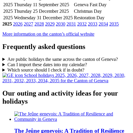
2025
Thursday 11 September 2025
Geneva Fast Day
2025
Thursday 25 December 2025
Christmas Day
2025
Wednesday 31 December 2025
Restoration Day
2025
2026
2027
2028
2029
2030
2031
2032
2033
2034
2035
More information on the canton’s official website
Frequently asked questions
Are public holidays the same across the canton of Geneva?
Can I import these dates into my calendar?
Which source should I check if in doubt?
School holidays 2025, 2026, 2027, 2028, 2029, 2030,
2031, 2032, 2033, 2034, 2035 for the Canton of Geneva
Our outing and activity ideas for your
holidays
The Jeûne genevois: A Tradition of Resilience