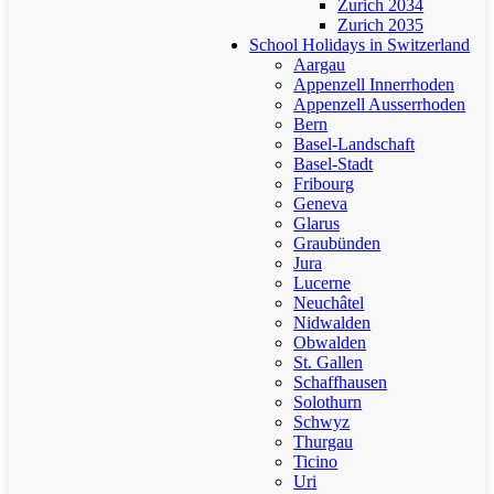
Zurich 2034
Zurich 2035
School Holidays in Switzerland
Aargau
Appenzell Innerrhoden
Appenzell Ausserrhoden
Bern
Basel-Landschaft
Basel-Stadt
Fribourg
Geneva
Glarus
Graubünden
Jura
Lucerne
Neuchâtel
Nidwalden
Obwalden
St. Gallen
Schaffhausen
Solothurn
Schwyz
Thurgau
Ticino
Uri