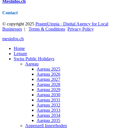
MesInfos.ch
Contact
© copyright 2025
PragmUtopia · Digital Agency for Local
Businesses
|
Terms & Conditions
Privacy Policy
mesinfos.ch
Home
Leisure
Swiss Public Holidays
Aargau
Aargau 2025
Aargau 2026
Aargau 2027
Aargau 2028
Aargau 2029
Aargau 2030
Aargau 2031
Aargau 2032
Aargau 2033
Aargau 2034
Aargau 2035
Appenzell Innerrhoden