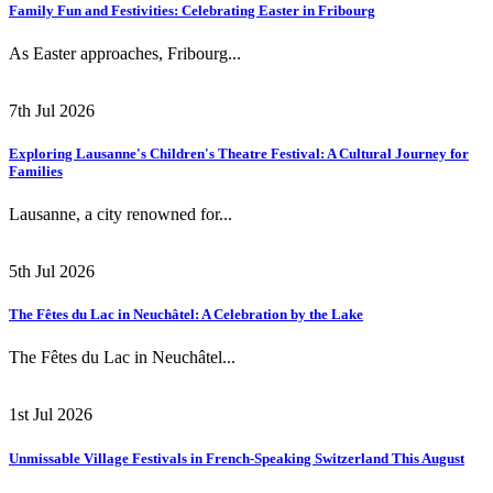
Family Fun and Festivities: Celebrating Easter in Fribourg
As Easter approaches, Fribourg...
7th Jul 2026
Exploring Lausanne's Children's Theatre Festival: A Cultural Journey for
Families
Lausanne, a city renowned for...
5th Jul 2026
The Fêtes du Lac in Neuchâtel: A Celebration by the Lake
The Fêtes du Lac in Neuchâtel...
1st Jul 2026
Unmissable Village Festivals in French-Speaking Switzerland This August