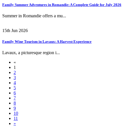
Family Summer Adventures in Romandie: A Complete Guide for July 2026
Summer in Romandie offers a mu...
15th Jun 2026
Family Wine Tourism in Lavaux: A Harvest Experience
Lavaux, a picturesque region i...
«
1
2
3
4
5
6
7
8
9
10
11
»