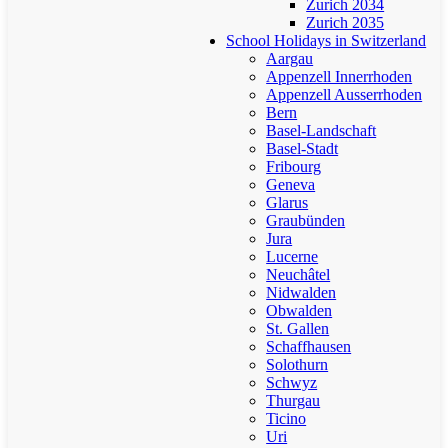
Zurich 2034
Zurich 2035
School Holidays in Switzerland
Aargau
Appenzell Innerrhoden
Appenzell Ausserrhoden
Bern
Basel-Landschaft
Basel-Stadt
Fribourg
Geneva
Glarus
Graubünden
Jura
Lucerne
Neuchâtel
Nidwalden
Obwalden
St. Gallen
Schaffhausen
Solothurn
Schwyz
Thurgau
Ticino
Uri