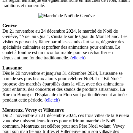
La région lémanique est également riche en marchés de Noël, alliant
traditions et modernité.
Genève
Du 21 novembre au 24 décembre 2024, le marché de Noël de
Genève, "Noël au Quai", s'installe sur le Quai du Mont-Blanc. Les
visiteurs peuvent y flâner parmi les stands d'artisans, déguster des
spécialités culinaires et profiter des animations pour enfants. Le
chalet à fondue est un incontournable pour se réchauffer en
dégustant une fondue traditionnelle. (
elle.ch
)
Lausanne
Dès le 20 novembre et jusqu'au 31 décembre 2024, Lausanne se
pare de ses plus beaux atours pour célébrer Noël. Le "Bô Noël"
propose des marchés éparpillés dans la ville, avec des animations
pour enfants, des concerts et des stands de produits artisanaux. La
Rue du Bourg et l'Esplanade du Flon sont particulièrement animées
pendant cette période. (
elle.ch
)
Montreux, Vevey et Villeneuve
Du 21 novembre au 31 décembre 2024, ces trois villes de la Riviera
vaudoise unissent leurs forces pour offrir un marché de Noël
commun. Montreux est célèbre pour son Père Noël volant, Vevey
pour son marché aux truffes et Villeneuve pour son village des