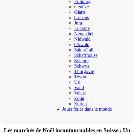
Fribourg
Genève
Glaris
Grisons
Jura
Lucerne
Neuchâtel
Nidwald
Obwald
Saint-Gall
Schaffhouse
Soleure
Schwyz
Thurgovie
Tessin
Uri
Vaud
Valais
Zoug
Zurich
Jours fériés dans le monde
Les marchés de Noël incontournables en Suisse : Un