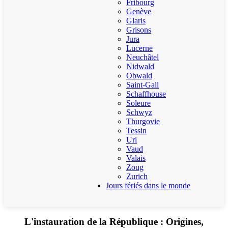
Fribourg
Genève
Glaris
Grisons
Jura
Lucerne
Neuchâtel
Nidwald
Obwald
Saint-Gall
Schaffhouse
Soleure
Schwyz
Thurgovie
Tessin
Uri
Vaud
Valais
Zoug
Zurich
Jours fériés dans le monde
L'instauration de la République : Origines,