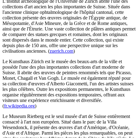
L'Institut archéologique de l'Université de Zurich abrite l'une des
collections d'art ancien les plus importantes de Suisse. Située dans
l'ancienne clinique ophtalmologique de l'hôpital cantonal, cette
collection présente des œuvres originales de l'Égypte antique, de
Mésopotamie, d'Asie Mineure, de la Grèce et de Rome antiques,
ainsi que de l'Étrurie. Une vaste collection de plâtres antiques permet
de comparer des statues grecques et romaines, dont les originaux
sont dispersés dans le monde entier. Cette collection, qui existe
depuis plus de 150 ans, offre une perspective unique sur les
civilisations anciennes. (
zuerich.com
)
Le Kunsthaus Zürich est le musée des beaux-arts de la ville et
possède l'une des plus importantes collections d'art moderne de
Suisse. Il abrite des œuvres de peintres renommés tels que Picasso,
Monet, Chagall et Van Gogh. Le musée est également réputé pour
sa collection d'œuvres d'Alberto Giacometti, l'un des artistes suisses
les plus célèbres. Outre les expositions permanentes, le Kunsthaus
organise régulièrement des expositions temporaires, offrant aux
visiteurs une expérience enrichissante et diversifiée.
(
fr.wikipedia.org
)
Le Museum Rietberg est le seul musée d'art de Suisse entièrement
consacré à l'art non européen. Situé dans le parc de la Villa
Wesendonck, il présente des œuvres d'art d'Amérique, d'Océanie,
d'Asie et d'Afrique. Parmi les pièces les plus remarquables, on peut