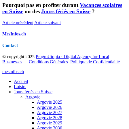
Pourquoi pas en profiter durant
Vacances scolaires
en Suisse
ou des
Jours fériés en Suisse
?
Article précédent
Article suivant
MesInfos.ch
Contact
© copyright 2025
PragmUtopia · Digital Agency for Local
Businesses
|
Conditions Générales
Politique de Confidentialité
mesinfos.ch
Accueil
Loisirs
Jours fériés en Suisse
Argovie
Argovie 2025
Argovie 2026
Argovie 2027
Argovie 2028
Argovie 2029
Argovie 2030