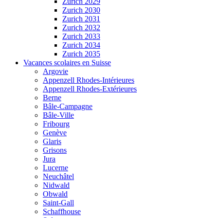
Zurich 2029
Zurich 2030
Zurich 2031
Zurich 2032
Zurich 2033
Zurich 2034
Zurich 2035
Vacances scolaires en Suisse
Argovie
Appenzell Rhodes-Intérieures
Appenzell Rhodes-Extérieures
Berne
Bâle-Campagne
Bâle-Ville
Fribourg
Genève
Glaris
Grisons
Jura
Lucerne
Neuchâtel
Nidwald
Obwald
Saint-Gall
Schaffhouse