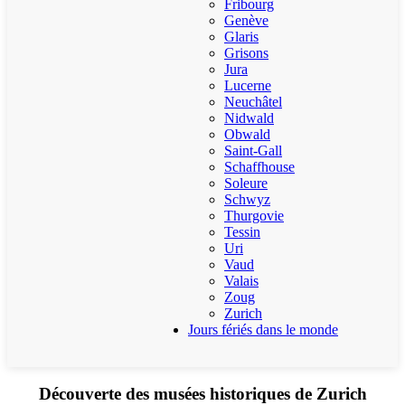
Fribourg
Genève
Glaris
Grisons
Jura
Lucerne
Neuchâtel
Nidwald
Obwald
Saint-Gall
Schaffhouse
Soleure
Schwyz
Thurgovie
Tessin
Uri
Vaud
Valais
Zoug
Zurich
Jours fériés dans le monde
Découverte des musées historiques de Zurich