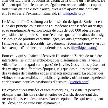
citer des sculptures bouddhistes datant de la Chine du VIe siècle. Le
bâtiment qui abrite le musée est également remarquable, occupant
trois villas du XIXe siècle auxquelles a été ajoutée une nouvelle
entrée en verre, l'extension Emerald. (
fr.wikipedia.org
)
Le Museum für Gestaltung est le musée du design de Zurich et est
l'une des principales institutions européennes consacrées au design
et au graphisme. Avec son fonds de plus de 500 000 objets et ses
expositions temporaires, le musée couvre quatre domaines du design
: le design de produits et d'emballages, les arts graphiques, l'art de
l'affiche et les arts décoratifs. Le bâtiment, récemment rénové, est un
bel exemple d'architecture moderniste suisse. (
fr.wikipedia.org
)
Pour ceux qui souhaitent découvrir l'histoire de Zurich de manière
interactive, les vitrines archéologiques disséminées dans la vieille
ville offrent un regard sur le passé de la ville. Ces vitrines présentent
des vestiges de différentes époques, tels que des ruines romaines,
des vestiges de palafittes et des artefacts médiévaux. La plupart des
vitrines sont accessibles au public et gratuites, offrant une expérience
enrichissante pour les passionnés d'histoire. (
zuerich.com
)
En explorant ces musées et sites historiques, les visiteurs peuvent
plonger dans l'histoire riche et variée de Zurich, découvrant des
trésors du passé et des œuvres d'art exceptionnelles qui témoignent
de l'évolution de cette ville dynamique.