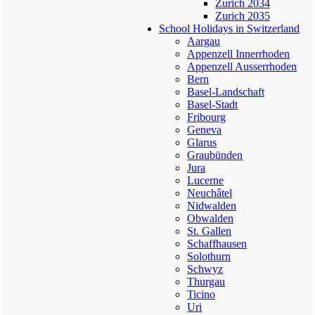
Zurich 2034
Zurich 2035
School Holidays in Switzerland
Aargau
Appenzell Innerrhoden
Appenzell Ausserrhoden
Bern
Basel-Landschaft
Basel-Stadt
Fribourg
Geneva
Glarus
Graubünden
Jura
Lucerne
Neuchâtel
Nidwalden
Obwalden
St. Gallen
Schaffhausen
Solothurn
Schwyz
Thurgau
Ticino
Uri