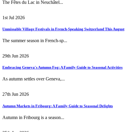
The Fêtes du Lac in Neuchâtel...
1st Jul 2026
Unmissable Village Festivals in French-Speaking Switzerland This August
The summer season in French-sp...
29th Jun 2026
Embracing Geneva's Autumn Fog: A Family Guide to Seasonal Activities
As autumn settles over Geneva,...
27th Jun 2026
Autumn Markets in Fribourg: A Family Guide to Seasonal Delights
Autumn in Fribourg is a season...