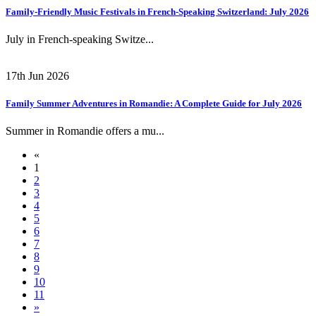
Family-Friendly Music Festivals in French-Speaking Switzerland: July 2026
July in French-speaking Switze...
17th Jun 2026
Family Summer Adventures in Romandie: A Complete Guide for July 2026
Summer in Romandie offers a mu...
«
1
2
3
4
5
6
7
8
9
10
11
»