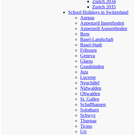
Zurich 2034
Zurich 2035
School Holidays in Switzerland
Aargau
Appenzell Innerrhoden
Appenzell Ausserrhoden
Bern
Basel-Landschaft
Basel-Stadt
Fribourg
Geneva
Glarus
Graubünden
Jura
Lucerne
Neuchâtel
Nidwalden
Obwalden
St. Gallen
Schaffhausen
Solothurn
Schwyz
Thurgau
Ticino
Uri