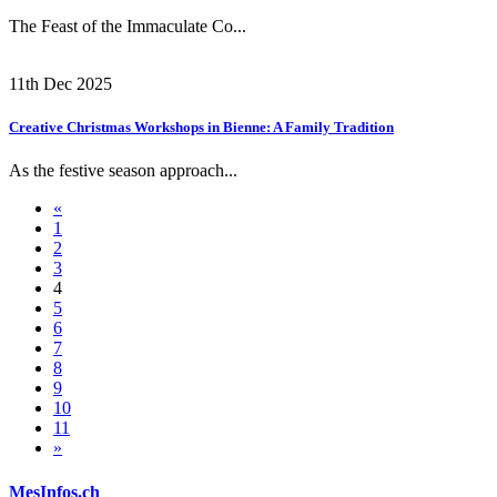
The Feast of the Immaculate Co...
11th Dec 2025
Creative Christmas Workshops in Bienne: A Family Tradition
As the festive season approach...
«
1
2
3
4
5
6
7
8
9
10
11
»
MesInfos.ch