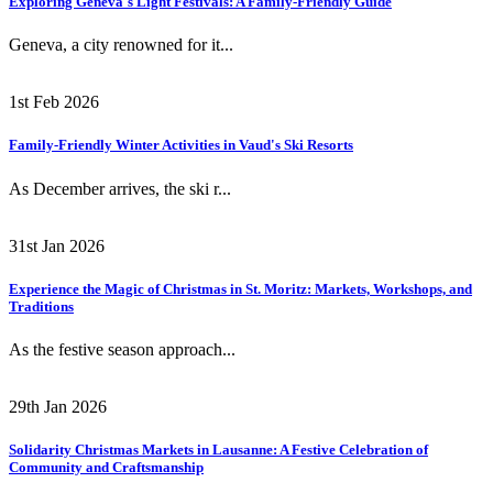
Exploring Geneva's Light Festivals: A Family-Friendly Guide
Geneva, a city renowned for it...
1st Feb 2026
Family-Friendly Winter Activities in Vaud's Ski Resorts
As December arrives, the ski r...
31st Jan 2026
Experience the Magic of Christmas in St. Moritz: Markets, Workshops, and
Traditions
As the festive season approach...
29th Jan 2026
Solidarity Christmas Markets in Lausanne: A Festive Celebration of
Community and Craftsmanship