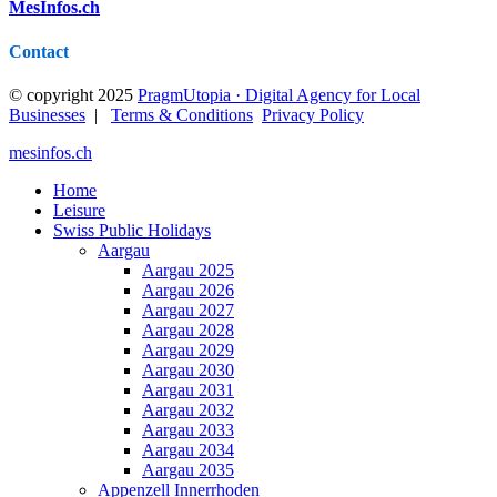
MesInfos.ch
Contact
© copyright 2025
PragmUtopia · Digital Agency for Local
Businesses
|
Terms & Conditions
Privacy Policy
mesinfos.ch
Home
Leisure
Swiss Public Holidays
Aargau
Aargau 2025
Aargau 2026
Aargau 2027
Aargau 2028
Aargau 2029
Aargau 2030
Aargau 2031
Aargau 2032
Aargau 2033
Aargau 2034
Aargau 2035
Appenzell Innerrhoden