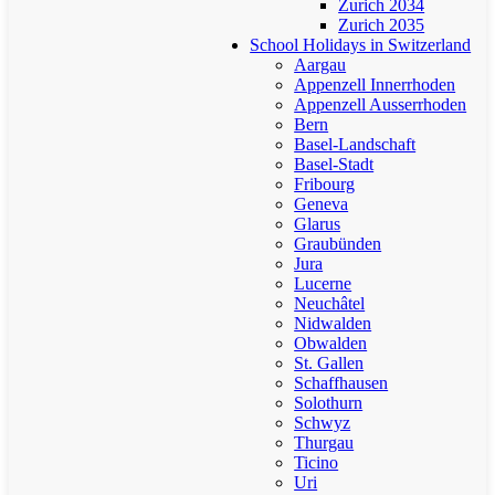
Zurich 2034
Zurich 2035
School Holidays in Switzerland
Aargau
Appenzell Innerrhoden
Appenzell Ausserrhoden
Bern
Basel-Landschaft
Basel-Stadt
Fribourg
Geneva
Glarus
Graubünden
Jura
Lucerne
Neuchâtel
Nidwalden
Obwalden
St. Gallen
Schaffhausen
Solothurn
Schwyz
Thurgau
Ticino
Uri