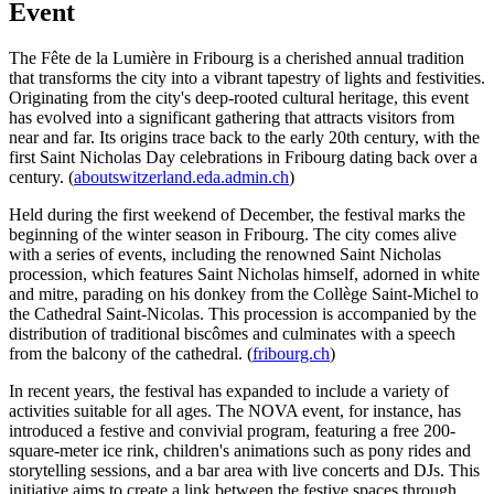
Event
The Fête de la Lumière in Fribourg is a cherished annual tradition
that transforms the city into a vibrant tapestry of lights and festivities.
Originating from the city's deep-rooted cultural heritage, this event
has evolved into a significant gathering that attracts visitors from
near and far. Its origins trace back to the early 20th century, with the
first Saint Nicholas Day celebrations in Fribourg dating back over a
century. (
aboutswitzerland.eda.admin.ch
)
Held during the first weekend of December, the festival marks the
beginning of the winter season in Fribourg. The city comes alive
with a series of events, including the renowned Saint Nicholas
procession, which features Saint Nicholas himself, adorned in white
and mitre, parading on his donkey from the Collège Saint-Michel to
the Cathedral Saint-Nicolas. This procession is accompanied by the
distribution of traditional biscômes and culminates with a speech
from the balcony of the cathedral. (
fribourg.ch
)
In recent years, the festival has expanded to include a variety of
activities suitable for all ages. The NOVA event, for instance, has
introduced a festive and convivial program, featuring a free 200-
square-meter ice rink, children's animations such as pony rides and
storytelling sessions, and a bar area with live concerts and DJs. This
initiative aims to create a link between the festive spaces through