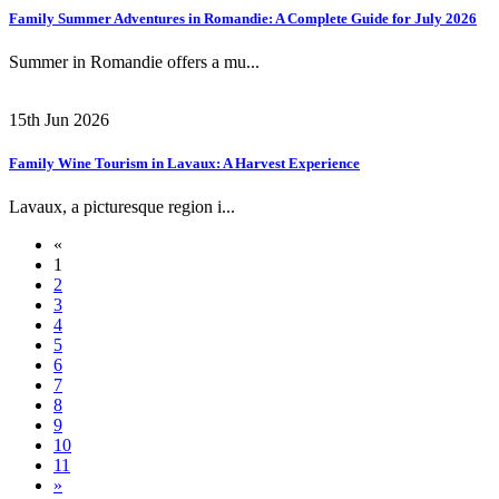
Family Summer Adventures in Romandie: A Complete Guide for July 2026
Summer in Romandie offers a mu...
15th Jun 2026
Family Wine Tourism in Lavaux: A Harvest Experience
Lavaux, a picturesque region i...
«
1
2
3
4
5
6
7
8
9
10
11
»