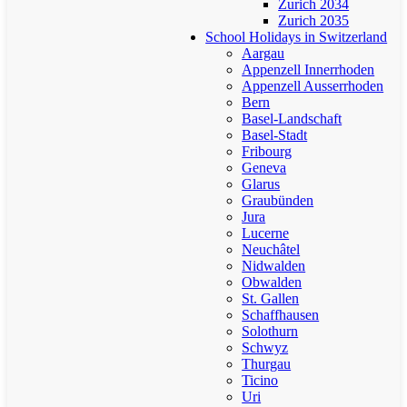
Zurich 2034
Zurich 2035
School Holidays in Switzerland
Aargau
Appenzell Innerrhoden
Appenzell Ausserrhoden
Bern
Basel-Landschaft
Basel-Stadt
Fribourg
Geneva
Glarus
Graubünden
Jura
Lucerne
Neuchâtel
Nidwalden
Obwalden
St. Gallen
Schaffhausen
Solothurn
Schwyz
Thurgau
Ticino
Uri