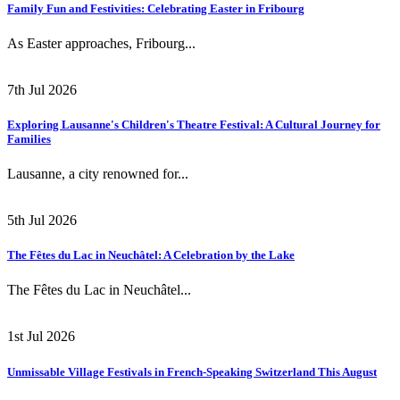
Family Fun and Festivities: Celebrating Easter in Fribourg
As Easter approaches, Fribourg...
7th Jul 2026
Exploring Lausanne's Children's Theatre Festival: A Cultural Journey for
Families
Lausanne, a city renowned for...
5th Jul 2026
The Fêtes du Lac in Neuchâtel: A Celebration by the Lake
The Fêtes du Lac in Neuchâtel...
1st Jul 2026
Unmissable Village Festivals in French-Speaking Switzerland This August