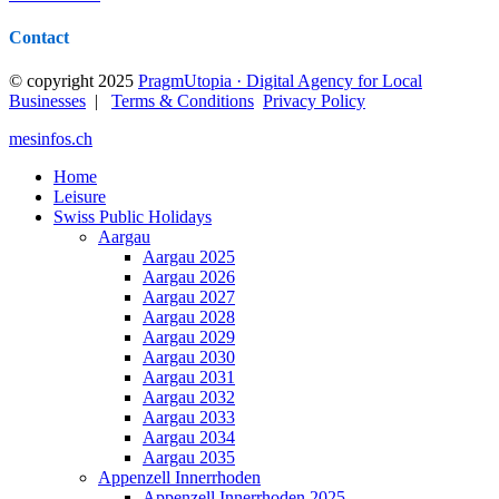
Contact
© copyright 2025
PragmUtopia · Digital Agency for Local
Businesses
|
Terms & Conditions
Privacy Policy
mesinfos.ch
Home
Leisure
Swiss Public Holidays
Aargau
Aargau 2025
Aargau 2026
Aargau 2027
Aargau 2028
Aargau 2029
Aargau 2030
Aargau 2031
Aargau 2032
Aargau 2033
Aargau 2034
Aargau 2035
Appenzell Innerrhoden
Appenzell Innerrhoden 2025