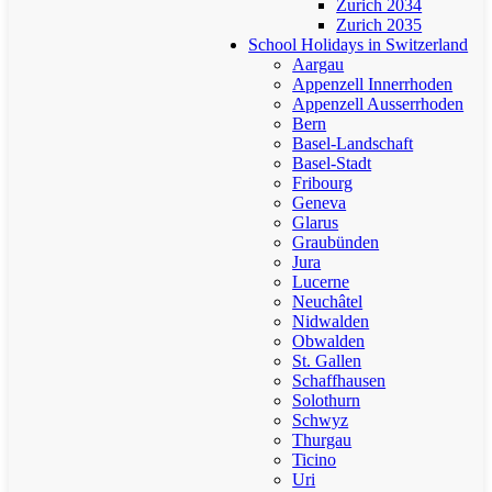
Zurich 2034
Zurich 2035
School Holidays in Switzerland
Aargau
Appenzell Innerrhoden
Appenzell Ausserrhoden
Bern
Basel-Landschaft
Basel-Stadt
Fribourg
Geneva
Glarus
Graubünden
Jura
Lucerne
Neuchâtel
Nidwalden
Obwalden
St. Gallen
Schaffhausen
Solothurn
Schwyz
Thurgau
Ticino
Uri