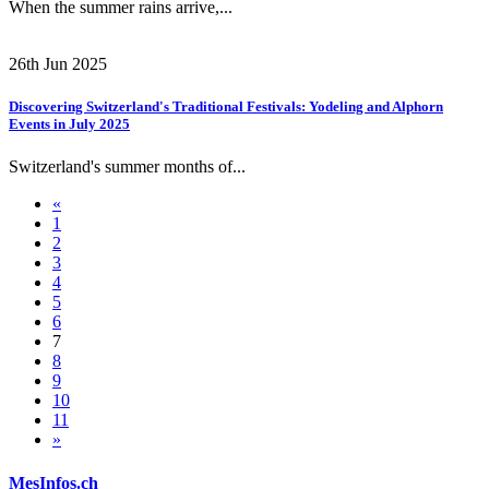
When the summer rains arrive,...
26th Jun 2025
Discovering Switzerland's Traditional Festivals: Yodeling and Alphorn
Events in July 2025
Switzerland's summer months of...
«
1
2
3
4
5
6
7
8
9
10
11
»
MesInfos.ch