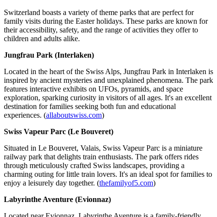
Switzerland boasts a variety of theme parks that are perfect for
family visits during the Easter holidays. These parks are known for
their accessibility, safety, and the range of activities they offer to
children and adults alike.
Jungfrau Park (Interlaken)
Located in the heart of the Swiss Alps, Jungfrau Park in Interlaken is
inspired by ancient mysteries and unexplained phenomena. The park
features interactive exhibits on UFOs, pyramids, and space
exploration, sparking curiosity in visitors of all ages. It's an excellent
destination for families seeking both fun and educational
experiences. (
allaboutswiss.com
)
Swiss Vapeur Parc (Le Bouveret)
Situated in Le Bouveret, Valais, Swiss Vapeur Parc is a miniature
railway park that delights train enthusiasts. The park offers rides
through meticulously crafted Swiss landscapes, providing a
charming outing for little train lovers. It's an ideal spot for families to
enjoy a leisurely day together. (
thefamilyof5.com
)
Labyrinthe Aventure (Evionnaz)
Located near Evionnaz, Labyrinthe Aventure is a family-friendly