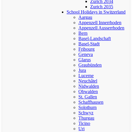
Zurich 2034
Zurich 2035
School Holidays in Switzerland
Aargau
Appenzell Innerrhoden
Appenzell Ausserrhoden
Bern
Basel-Landschaft
Basel-Stadt
Fribourg
Geneva
Glarus
Graubünden
Jura
Lucerne
Neuchâtel
Nidwalden
Obwalden
St. Gallen
Schaffhausen
Solothurn
Schwyz
Thurgau
Ticino
Uri