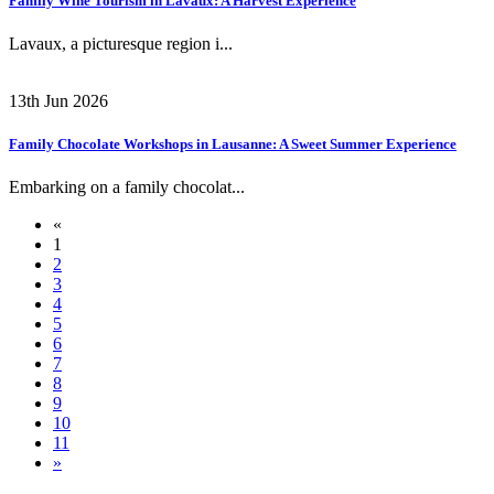
Family Wine Tourism in Lavaux: A Harvest Experience
Lavaux, a picturesque region i...
13th Jun 2026
Family Chocolate Workshops in Lausanne: A Sweet Summer Experience
Embarking on a family chocolat...
«
1
2
3
4
5
6
7
8
9
10
11
»