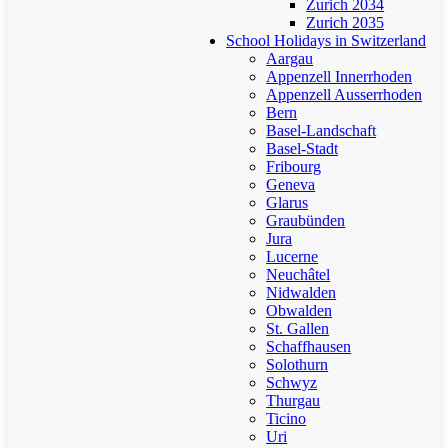
Zurich 2034
Zurich 2035
School Holidays in Switzerland
Aargau
Appenzell Innerrhoden
Appenzell Ausserrhoden
Bern
Basel-Landschaft
Basel-Stadt
Fribourg
Geneva
Glarus
Graubünden
Jura
Lucerne
Neuchâtel
Nidwalden
Obwalden
St. Gallen
Schaffhausen
Solothurn
Schwyz
Thurgau
Ticino
Uri