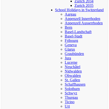
Zurich 2034
Zurich 2035
School Holidays in Switzerland
Aargau
Appenzell Innerrhoden
Appenzell Ausserrhoden
Bern
Basel-Landschaft
Basel-Stadt
Fribourg
Geneva
Glarus
Graubünden
Jura
Lucerne
Neuchâtel
Nidwalden
Obwalden
St. Gallen
Schaffhausen
Solothurn
Schwyz
Thurgau
Ticino
Uri