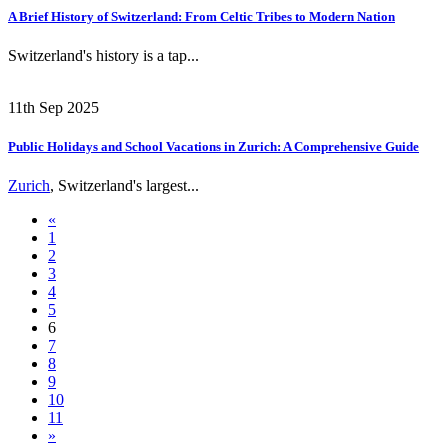
A Brief History of Switzerland: From Celtic Tribes to Modern Nation
Switzerland's history is a tap...
11th Sep 2025
Public Holidays and School Vacations in Zurich: A Comprehensive Guide
Zurich
, Switzerland's largest...
«
1
2
3
4
5
6
7
8
9
10
11
»