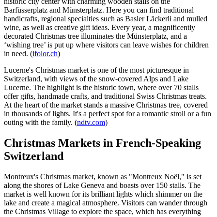
historic city center with charming wooden stalls on the
Barfüsserplatz and Münsterplatz. Here you can find traditional
handicrafts, regional specialties such as Basler Läckerli and mulled
wine, as well as creative gift ideas. Every year, a magnificently
decorated Christmas tree illuminates the Münsterplatz, and a
‘wishing tree’ is put up where visitors can leave wishes for children
in need. (
ifolor.ch
)
Lucerne's Christmas market is one of the most picturesque in
Switzerland, with views of the snow-covered Alps and Lake
Lucerne. The highlight is the historic town, where over 70 stalls
offer gifts, handmade crafts, and traditional Swiss Christmas treats.
At the heart of the market stands a massive Christmas tree, covered
in thousands of lights. It's a perfect spot for a romantic stroll or a fun
outing with the family. (
ndtv.com
)
Christmas Markets in French-Speaking
Switzerland
Montreux's Christmas market, known as "Montreux Noël," is set
along the shores of Lake Geneva and boasts over 150 stalls. The
market is well known for its brilliant lights which shimmer on the
lake and create a magical atmosphere. Visitors can wander through
the Christmas Village to explore the space, which has everything