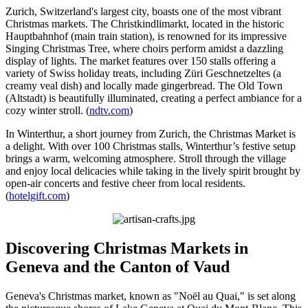
Zurich, Switzerland's largest city, boasts one of the most vibrant
Christmas markets. The Christkindlimarkt, located in the historic
Hauptbahnhof (main train station), is renowned for its impressive
Singing Christmas Tree, where choirs perform amidst a dazzling
display of lights. The market features over 150 stalls offering a
variety of Swiss holiday treats, including Züri Geschnetzeltes (a
creamy veal dish) and locally made gingerbread. The Old Town
(Altstadt) is beautifully illuminated, creating a perfect ambiance for a
cozy winter stroll. (
ndtv.com
)
In Winterthur, a short journey from Zurich, the Christmas Market is
a delight. With over 100 Christmas stalls, Winterthur’s festive setup
brings a warm, welcoming atmosphere. Stroll through the village
and enjoy local delicacies while taking in the lively spirit brought by
open-air concerts and festive cheer from local residents.
(
hotelgift.com
)
Discovering Christmas Markets in
Geneva and the Canton of Vaud
Geneva's Christmas market, known as "Noël au Quai," is set along