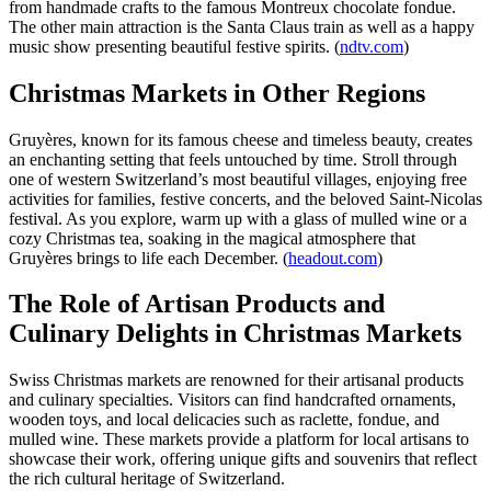
from handmade crafts to the famous Montreux chocolate fondue.
The other main attraction is the Santa Claus train as well as a happy
music show presenting beautiful festive spirits. (
ndtv.com
)
Christmas Markets in Other Regions
Gruyères, known for its famous cheese and timeless beauty, creates
an enchanting setting that feels untouched by time. Stroll through
one of western Switzerland’s most beautiful villages, enjoying free
activities for families, festive concerts, and the beloved Saint-Nicolas
festival. As you explore, warm up with a glass of mulled wine or a
cozy Christmas tea, soaking in the magical atmosphere that
Gruyères brings to life each December. (
headout.com
)
The Role of Artisan Products and
Culinary Delights in Christmas Markets
Swiss Christmas markets are renowned for their artisanal products
and culinary specialties. Visitors can find handcrafted ornaments,
wooden toys, and local delicacies such as raclette, fondue, and
mulled wine. These markets provide a platform for local artisans to
showcase their work, offering unique gifts and souvenirs that reflect
the rich cultural heritage of Switzerland.