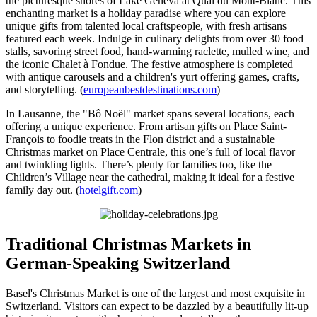
the picturesque shores of Lake Geneva at Quai du Mont-Blanc. This
enchanting market is a holiday paradise where you can explore
unique gifts from talented local craftspeople, with fresh artisans
featured each week. Indulge in culinary delights from over 30 food
stalls, savoring street food, hand-warming raclette, mulled wine, and
the iconic Chalet à Fondue. The festive atmosphere is completed
with antique carousels and a children's yurt offering games, crafts,
and storytelling. (
europeanbestdestinations.com
)
In Lausanne, the "Bô Noël" market spans several locations, each
offering a unique experience. From artisan gifts on Place Saint-
François to foodie treats in the Flon district and a sustainable
Christmas market on Place Centrale, this one’s full of local flavor
and twinkling lights. There’s plenty for families too, like the
Children’s Village near the cathedral, making it ideal for a festive
family day out. (
hotelgift.com
)
Traditional Christmas Markets in
German-Speaking Switzerland
Basel's Christmas Market is one of the largest and most exquisite in
Switzerland. Visitors can expect to be dazzled by a beautifully lit-up