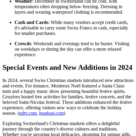
Weather
: December in Switzerland can be cold, with
temperatures often dropping below freezing. Dressing in
layers and wearing waterproof clothing is recommended.
Cash and Cards
: While many vendors accept credit cards,
it's advisable to carry some Swiss Francs in cash, especially
for smaller purchases.
Crowds
: Weekends and evenings tend to be busier. Visiting
on weekdays or during the day can offer a more relaxed
experience.
Special Events and New Additions in 2024
In 2024, several Swiss Christmas markets introduced new attractions
and events. For instance, Montreux Noël featured a Santa Claus
train and a happy music show presenting beautiful festive spirits.
Gruyères hosted free activities for families, festive concerts, and the
beloved Saint-Nicolas festival. These additions enhanced the festive
experience, offering visitors new ways to celebrate the holiday
season. (
ndtv.com
,
headout.com
)
Exploring Switzerland's Christmas markets offers a delightful
journey through the country's diverse cultures and traditions.
Whether you're savoring local delicacies, shopping for unique gifts,