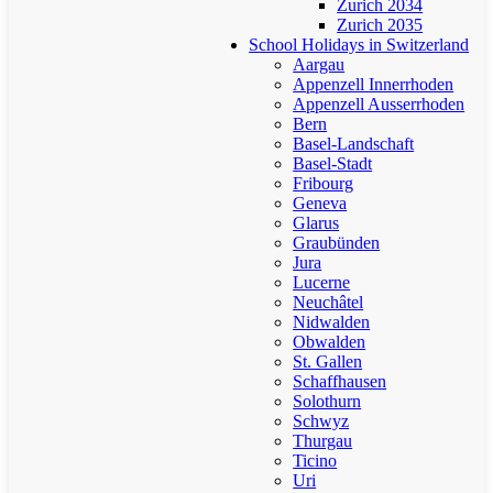
Zurich 2034
Zurich 2035
School Holidays in Switzerland
Aargau
Appenzell Innerrhoden
Appenzell Ausserrhoden
Bern
Basel-Landschaft
Basel-Stadt
Fribourg
Geneva
Glarus
Graubünden
Jura
Lucerne
Neuchâtel
Nidwalden
Obwalden
St. Gallen
Schaffhausen
Solothurn
Schwyz
Thurgau
Ticino
Uri