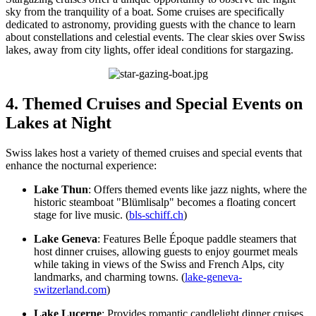
sky from the tranquility of a boat. Some cruises are specifically
dedicated to astronomy, providing guests with the chance to learn
about constellations and celestial events. The clear skies over Swiss
lakes, away from city lights, offer ideal conditions for stargazing.
4. Themed Cruises and Special Events on
Lakes at Night
Swiss lakes host a variety of themed cruises and special events that
enhance the nocturnal experience:
Lake Thun
: Offers themed events like jazz nights, where the
historic steamboat "Blümlisalp" becomes a floating concert
stage for live music. (
bls-schiff.ch
)
Lake Geneva
: Features Belle Époque paddle steamers that
host dinner cruises, allowing guests to enjoy gourmet meals
while taking in views of the Swiss and French Alps, city
landmarks, and charming towns. (
lake-geneva-
switzerland.com
)
Lake Lucerne
: Provides romantic candlelight dinner cruises