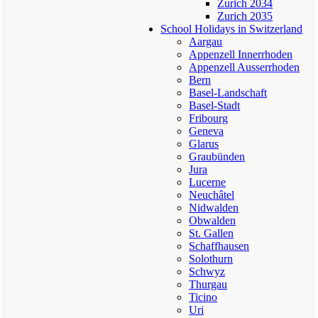
Zurich 2034
Zurich 2035
School Holidays in Switzerland
Aargau
Appenzell Innerrhoden
Appenzell Ausserrhoden
Bern
Basel-Landschaft
Basel-Stadt
Fribourg
Geneva
Glarus
Graubünden
Jura
Lucerne
Neuchâtel
Nidwalden
Obwalden
St. Gallen
Schaffhausen
Solothurn
Schwyz
Thurgau
Ticino
Uri