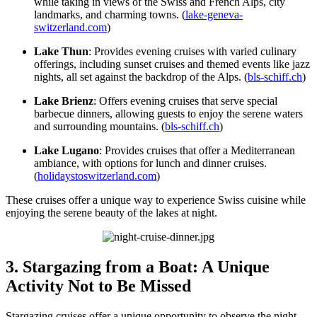
while taking in views of the Swiss and French Alps, city
landmarks, and charming towns. (
lake-geneva-
switzerland.com
)
Lake Thun
: Provides evening cruises with varied culinary
offerings, including sunset cruises and themed events like jazz
nights, all set against the backdrop of the Alps. (
bls-schiff.ch
)
Lake Brienz
: Offers evening cruises that serve special
barbecue dinners, allowing guests to enjoy the serene waters
and surrounding mountains. (
bls-schiff.ch
)
Lake Lugano
: Provides cruises that offer a Mediterranean
ambiance, with options for lunch and dinner cruises.
(
holidaystoswitzerland.com
)
These cruises offer a unique way to experience Swiss cuisine while
enjoying the serene beauty of the lakes at night.
3. Stargazing from a Boat: A Unique
Activity Not to Be Missed
Stargazing cruises offer a unique opportunity to observe the night