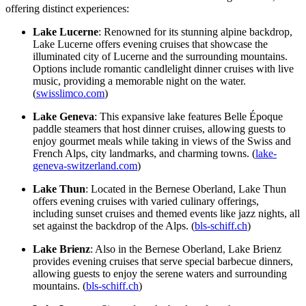
offering distinct experiences:
Lake Lucerne
: Renowned for its stunning alpine backdrop,
Lake Lucerne offers evening cruises that showcase the
illuminated city of Lucerne and the surrounding mountains.
Options include romantic candlelight dinner cruises with live
music, providing a memorable night on the water.
(
swisslimco.com
)
Lake Geneva
: This expansive lake features Belle Époque
paddle steamers that host dinner cruises, allowing guests to
enjoy gourmet meals while taking in views of the Swiss and
French Alps, city landmarks, and charming towns. (
lake-
geneva-switzerland.com
)
Lake Thun
: Located in the Bernese Oberland, Lake Thun
offers evening cruises with varied culinary offerings,
including sunset cruises and themed events like jazz nights, all
set against the backdrop of the Alps. (
bls-schiff.ch
)
Lake Brienz
: Also in the Bernese Oberland, Lake Brienz
provides evening cruises that serve special barbecue dinners,
allowing guests to enjoy the serene waters and surrounding
mountains. (
bls-schiff.ch
)