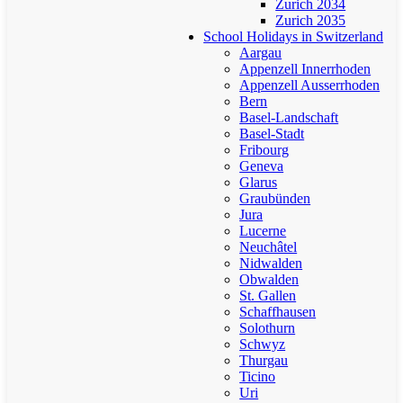
Zurich 2034
Zurich 2035
School Holidays in Switzerland
Aargau
Appenzell Innerrhoden
Appenzell Ausserrhoden
Bern
Basel-Landschaft
Basel-Stadt
Fribourg
Geneva
Glarus
Graubünden
Jura
Lucerne
Neuchâtel
Nidwalden
Obwalden
St. Gallen
Schaffhausen
Solothurn
Schwyz
Thurgau
Ticino
Uri