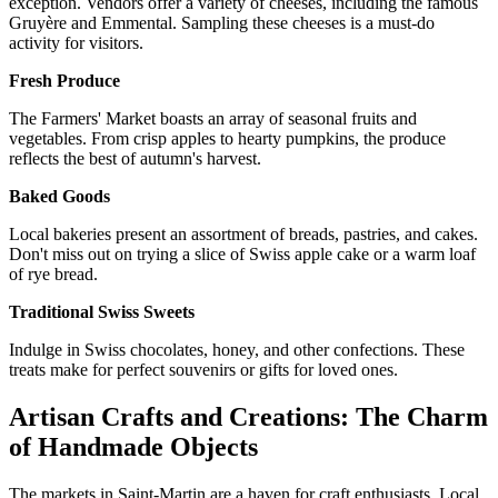
exception. Vendors offer a variety of cheeses, including the famous
Gruyère and Emmental. Sampling these cheeses is a must-do
activity for visitors.
Fresh Produce
The Farmers' Market boasts an array of seasonal fruits and
vegetables. From crisp apples to hearty pumpkins, the produce
reflects the best of autumn's harvest.
Baked Goods
Local bakeries present an assortment of breads, pastries, and cakes.
Don't miss out on trying a slice of Swiss apple cake or a warm loaf
of rye bread.
Traditional Swiss Sweets
Indulge in Swiss chocolates, honey, and other confections. These
treats make for perfect souvenirs or gifts for loved ones.
Artisan Crafts and Creations: The Charm
of Handmade Objects
The markets in Saint-Martin are a haven for craft enthusiasts. Local