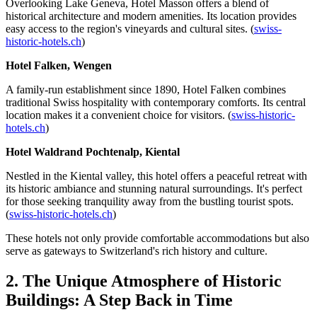
Overlooking Lake Geneva, Hotel Masson offers a blend of
historical architecture and modern amenities. Its location provides
easy access to the region's vineyards and cultural sites. (
swiss-
historic-hotels.ch
)
Hotel Falken, Wengen
A family-run establishment since 1890, Hotel Falken combines
traditional Swiss hospitality with contemporary comforts. Its central
location makes it a convenient choice for visitors. (
swiss-historic-
hotels.ch
)
Hotel Waldrand Pochtenalp, Kiental
Nestled in the Kiental valley, this hotel offers a peaceful retreat with
its historic ambiance and stunning natural surroundings. It's perfect
for those seeking tranquility away from the bustling tourist spots.
(
swiss-historic-hotels.ch
)
These hotels not only provide comfortable accommodations but also
serve as gateways to Switzerland's rich history and culture.
2. The Unique Atmosphere of Historic
Buildings: A Step Back in Time