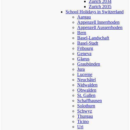
Zurich 2034
Zurich 2035
School Holidays in Switzerland
Aargau
Appenzell Innerrhoden
Appenzell Ausserrhoden
Bern
Basel-Landschaft
Basel-Stadt
Fribourg
Geneva
Glarus
Graubünden
Jura
Lucerne
Neuchâtel
Nidwalden
Obwalden
St. Gallen
Schaffhausen
Solothurn
Schwyz
Thurgau
Ticino
Uri