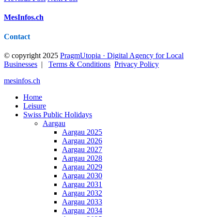
MesInfos.ch
Contact
© copyright 2025
PragmUtopia · Digital Agency for Local
Businesses
|
Terms & Conditions
Privacy Policy
mesinfos.ch
Home
Leisure
Swiss Public Holidays
Aargau
Aargau 2025
Aargau 2026
Aargau 2027
Aargau 2028
Aargau 2029
Aargau 2030
Aargau 2031
Aargau 2032
Aargau 2033
Aargau 2034