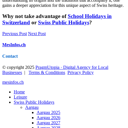
understanding its origins and the traditions that accompany it, one
gains a deeper appreciation for this unique aspect of Swiss heritage.
Why not take advantage of
School Holidays in
Switzerland
or
Swiss Public Holidays
?
Previous Post
Next Post
MesInfos.ch
Contact
© copyright 2025
PragmUtopia · Digital Agency for Local
Businesses
|
Terms & Conditions
Privacy Policy
mesinfos.ch
Home
Leisure
Swiss Public Holidays
Aargau
Aargau 2025
Aargau 2026
Aargau 2027
Aargau 2028