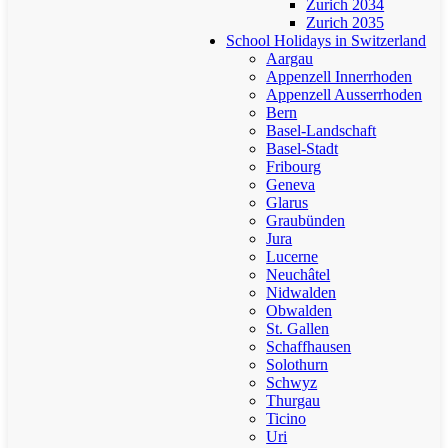
Zurich 2034
Zurich 2035
School Holidays in Switzerland
Aargau
Appenzell Innerrhoden
Appenzell Ausserrhoden
Bern
Basel-Landschaft
Basel-Stadt
Fribourg
Geneva
Glarus
Graubünden
Jura
Lucerne
Neuchâtel
Nidwalden
Obwalden
St. Gallen
Schaffhausen
Solothurn
Schwyz
Thurgau
Ticino
Uri