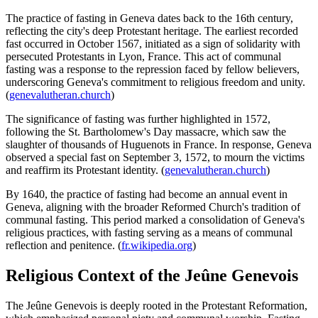
The practice of fasting in Geneva dates back to the 16th century,
reflecting the city's deep Protestant heritage. The earliest recorded
fast occurred in October 1567, initiated as a sign of solidarity with
persecuted Protestants in Lyon, France. This act of communal
fasting was a response to the repression faced by fellow believers,
underscoring Geneva's commitment to religious freedom and unity.
(
genevalutheran.church
)
The significance of fasting was further highlighted in 1572,
following the St. Bartholomew's Day massacre, which saw the
slaughter of thousands of Huguenots in France. In response, Geneva
observed a special fast on September 3, 1572, to mourn the victims
and reaffirm its Protestant identity. (
genevalutheran.church
)
By 1640, the practice of fasting had become an annual event in
Geneva, aligning with the broader Reformed Church's tradition of
communal fasting. This period marked a consolidation of Geneva's
religious practices, with fasting serving as a means of communal
reflection and penitence. (
fr.wikipedia.org
)
Religious Context of the Jeûne Genevois
The Jeûne Genevois is deeply rooted in the Protestant Reformation,