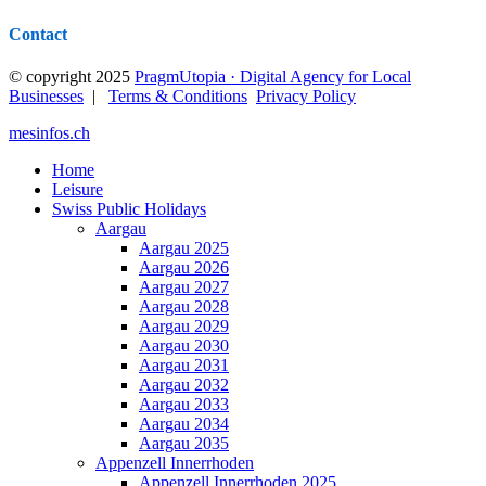
Contact
© copyright 2025
PragmUtopia · Digital Agency for Local
Businesses
|
Terms & Conditions
Privacy Policy
mesinfos.ch
Home
Leisure
Swiss Public Holidays
Aargau
Aargau 2025
Aargau 2026
Aargau 2027
Aargau 2028
Aargau 2029
Aargau 2030
Aargau 2031
Aargau 2032
Aargau 2033
Aargau 2034
Aargau 2035
Appenzell Innerrhoden
Appenzell Innerrhoden 2025