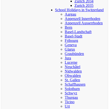
Zurich 2034
Zurich 2035
School Holidays in Switzerland
Aargau
Appenzell Innerrhoden
Appenzell Ausserrhoden
Bern
Basel-Landschaft
Basel-Stadt
Fribourg
Geneva
Glarus
Graubünden
Jura
Lucerne
Neuchâtel
Nidwalden
Obwalden
St. Gallen
Schaffhausen
Solothurn
Schwyz
Thurgau
Ticino
Uri